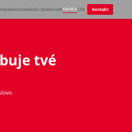
Kariéra
ompetence
Odvětví
O společnosti
CSR
Kontakt
buje tvé
slovo.