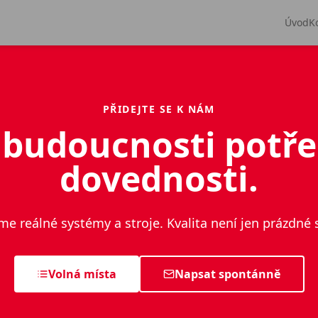
Úvod
K
PŘIDEJTE SE K NÁM
 budoucnosti potře
dovednosti.
me reálné systémy a stroje. Kvalita není jen prázdné 
Volná místa
Napsat spontánně