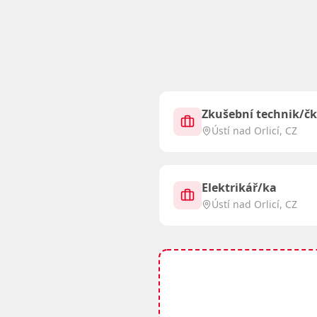
Balíček pro podporu zdravého životn
Ocenění práce měsíčním či týmo
Roční bonusy a odměny za pracovní 
Bezplatná asistenční poradna při p
Zkušební technik/čk
Ústí nad Orlicí, CZ
Elektrikář/ka
Ústí nad Orlicí, CZ