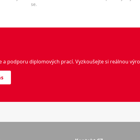
se.
e a podporu diplomových prací. Vyzkoušejte si reálnou výr
ás