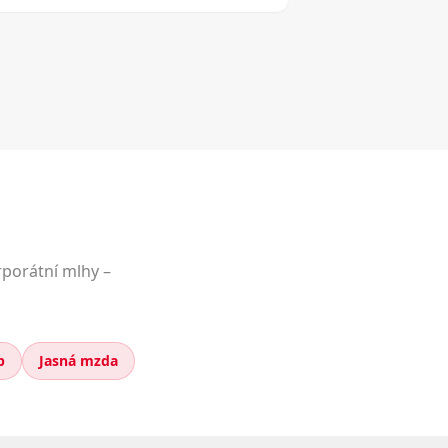
rporátní mlhy –
p
Jasná mzda