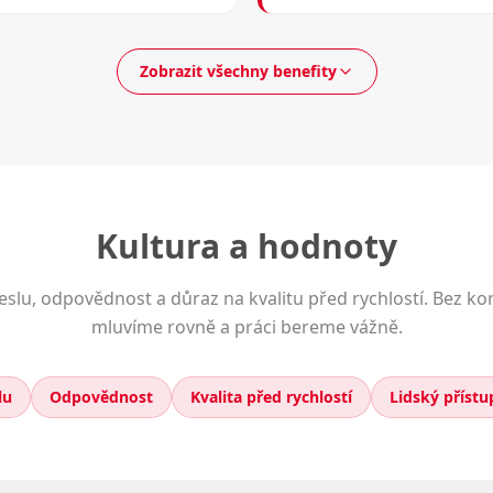
Zobrazit všechny benefity
u vybraných pozic)
a odpoledních směn
Kultura a hodnoty
ské pozice (s možností napracování hodin)
slu, odpovědnost a důraz na kvalitu před rychlostí. Bez ko
 moderní budově
mluvíme rovně a práci bereme vážně.
ny dovolené + 5 dní nadstandardní volno
běr ze 6 jídel)
lu
Odpovědnost
Kvalita před rychlostí
Lidský přístu
zijní spoření vč. DIP)
nance a rodinu