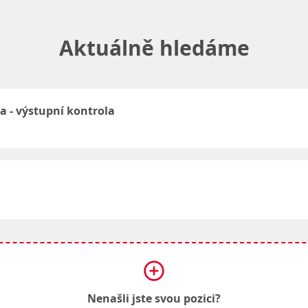
ího stylu, sportovních a kulturních aktivit
Aktuálně hledáme
vým bonusem
a životní výročí
sychických či finančních potížích, právní poradenství
a - výstupní kontrola
Nenašli jste svou pozici?