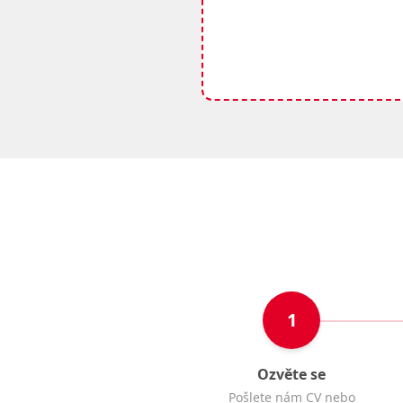
1
Ozvěte se
Pošlete nám CV nebo