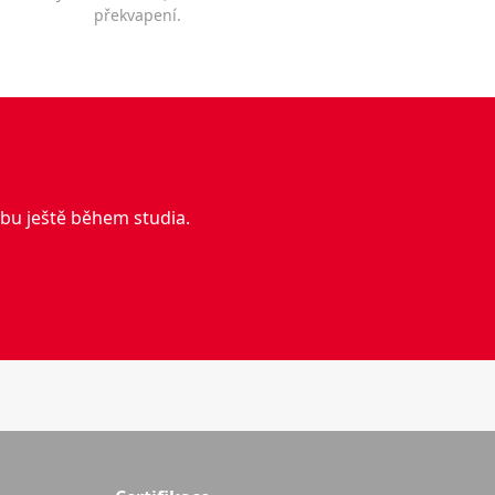
překvapení.
obu ještě během studia.