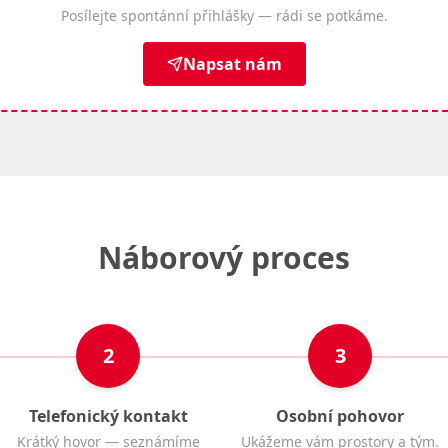
Posílejte spontánní přihlášky — rádi se potkáme.
Napsat nám
Náborový proces
2
3
Telefonický kontakt
Osobní pohovor
Krátký hovor — seznámíme
Ukážeme vám prostory a tým.